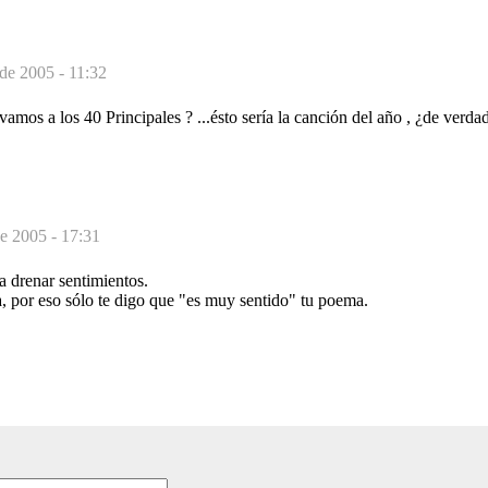
de 2005 - 11:32
amos a los 40 Principales ? ...ésto sería la canción del año , ¿de verda
.
e 2005 - 17:31
 drenar sentimientos.
, por eso sólo te digo que "es muy sentido" tu poema.