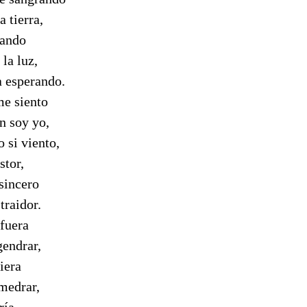
a tierra,
hando
 la luz,
 esperando.
e siento
n soy yo,
o si viento,
stor,
sincero
traidor.
 fuera
gendrar,
iera
medrar,
ría,