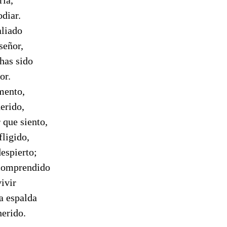
diar.
aliado
señor,
 has sido
or.
mento,
herido,
 que siento,
fligido,
espierto;
 comprendido
ivir
a espalda
herido.