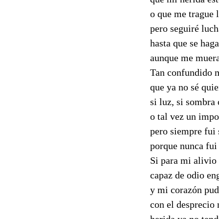
o que me trague l
pero seguiré luc
hasta que se haga
aunque me muera
Tan confundido m
que ya no sé quie
si luz, si sombra 
o tal vez un impo
pero siempre fui 
porque nunca fui 
Si para mi alivio
capaz de odio en
y mi corazón pud
con el desprecio 
herida ya no tend