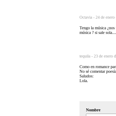
Octavia -
24 de enero 
Tengo la música ¿nos v
música ? si sale sola...
tequila -
23 de enero d
Como en romance para
No sé comentar poesía
Saludos:
Lola.
Nombre