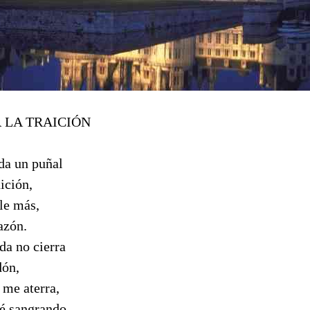
 LA TRAICIÓN
da un puñal
ición,
le más,
azón.
da no cierra
dón,
 me aterra,
té sangrando